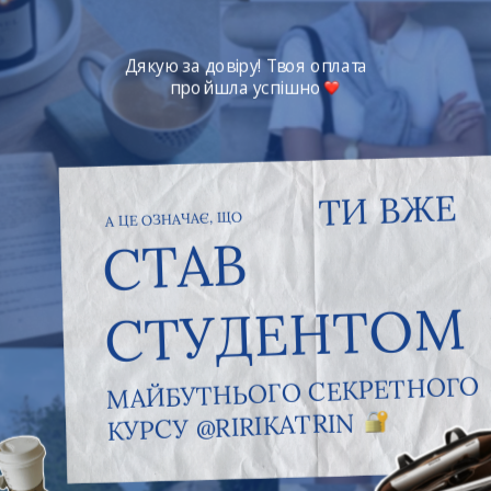
 Дякую за довіру! Твоя оплата 
пройшла успішно
ТИ ВЖЕ
А ЦЕ ОЗНАЧАЄ, ЩО 
СТАВ 
СТУДЕНТОМ 
МАЙБУТНЬОГО СЕКРЕТНОГО 
КУРСУ @RIRIKATRIN