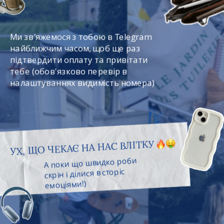
Ми зв'яжемося з тобою в Telegram 
найближчим часом, щоб ще раз 
підтвердити оплату та привітати 
тебе (обов'язково перевір в 
налаштуваннях видимість номера
)
УХ, ЩО ЧЕКАЄ НА НАС ВЛІТКУ
А поки що швидко роби 
скрін і ділися в сторіс 
емоціями!)