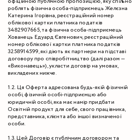
офіційною публічною пропозицією, яку спільно 
роблять фізична особа-підприємець Желєзна 
Катерина Ігорівна, реєстраційний номер 
облікової картки платника податків 
3482907665, та фізична особа-підприємець 
Хованець Едуард Євгенович, реєстраційний 
номер облікової картки платника податків 
3258914599, які діють як партнери на підставі 
договору про співробітництво (далі разом — 
«Виконавець»), укласти договір на умовах, 
викладених нижче.
1.2. Ця Оферта адресована будь-якій фізичній 
особі, фізичній особі-підприємцю або 
юридичній особі, яка має намір придбати 
Освітній продукт для себе, свого працівника, 
представника, клієнта або іншої визначеної 
особи.
1.3. Цей Договір є публічним договором та 