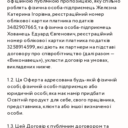
офіційною публічною пропозицією, яку спільно 
роблять фізична особа-підприємець Желєзна 
Катерина Ігорівна, реєстраційний номер 
облікової картки платника податків 
3482907665, та фізична особа-підприємець 
Хованець Едуард Євгенович, реєстраційний 
номер облікової картки платника податків 
3258914599, які діють як партнери на підставі 
договору про співробітництво (далі разом — 
«Виконавець»), укласти договір на умовах, 
викладених нижче.
1.2. Ця Оферта адресована будь-якій фізичній 
особі, фізичній особі-підприємцю або 
юридичній особі, яка має намір придбати 
Освітній продукт для себе, свого працівника, 
представника, клієнта або іншої визначеної 
особи.
1.3. Цей Договір є публічним договором та 