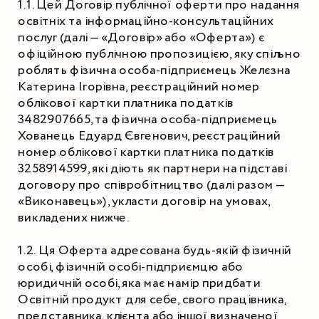
1.1. Цей Договір публічної оферти про надання 
освітніх та інформаційно-консультаційних 
послуг (далі — «Договір» або «Оферта») є 
офіційною публічною пропозицією, яку спільно 
роблять фізична особа-підприємець Желєзна 
Катерина Ігорівна, реєстраційний номер 
облікової картки платника податків 
3482907665, та фізична особа-підприємець 
Хованець Едуард Євгенович, реєстраційний 
номер облікової картки платника податків 
3258914599, які діють як партнери на підставі 
договору про співробітництво (далі разом — 
«Виконавець»), укласти договір на умовах, 
викладених нижче.
1.2. Ця Оферта адресована будь-якій фізичній 
особі, фізичній особі-підприємцю або 
юридичній особі, яка має намір придбати 
Освітній продукт для себе, свого працівника, 
представника, клієнта або іншої визначеної 