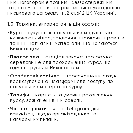
цим Договором є повним і беззастережним 
s transparent.”—J
акцептом оферти, що рівнозначне укладанню 
письмового договору (п.2 ст.642 ЦК України).
1.3. Терміни, використані в цій оферті:
parano
Курс
 – сукупність навчальних модулів, які 
включають відео, завдання, шаблони, промпти 
та інші навчальні матеріали, що надаються 
Виконавцем.
Платформа
 – спеціалізоване програмне 
середовище для проходження курсу, що 
адмініструється Виконавцем.
Особистий кабінет
 – персональний акаунт 
Користувача на Платформі для доступу до 
навчальних матеріалів Курсу.
Тарифи
 – вартість та умови проходження 
Курсу, зазначені в цій оферті.
Чат підтримки 
– чат в Telegram для 
комунікації щодо організаційних та 
навчальних питань.