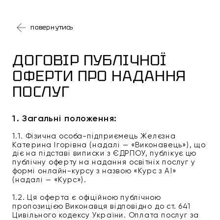
повернутись
ДОГОВІР ПУБЛІЧНОЇ 
ОФЕРТИ ПРО НАДАННЯ 
ПОСЛУГ
1. Загальні положення:
1.1. Фізична особа-підприємець Желєзна 
Катерина Ігорівна (надалі — «Виконавець»), що 
діє на підставі виписки з ЄДРПОУ, публікує цю 
Good design is 
публічну оферту на надання освітніх послуг у 
формі онлайн-курсу з назвою «Курс з AI» 
(надалі — «Курс»).
bvious. Great des
1.2. Ця оферта є офіційною публічною 
пропозицією Виконавця відповідно до ст. 641 
Цивільного кодексу України. Оплата послуг за 